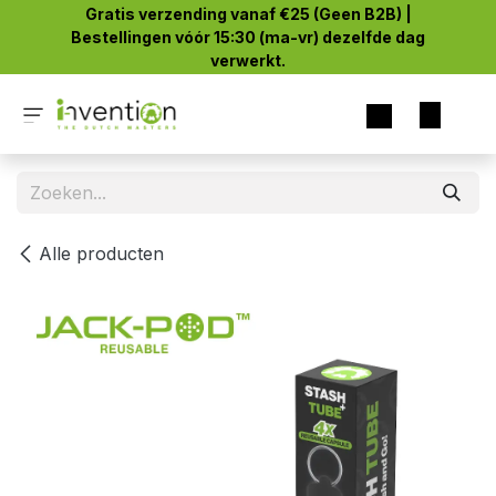
Overslaan naar inhoud
Gratis verzending vanaf €25 (Geen B2B) |
Bestellingen vóór 15:30 (ma-vr) dezelfde dag
verwerkt.
Alle producten