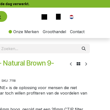
fde dag verwerkt.
NL
Onze Merken
Groothandel
Contact
 Natural Brown 9-
SKU:
7118
E+ is de oplossing voor mensen die niet
ar toch willen profiteren van de voordelen van
84mm hoog, gerold met een 26mm CTIP filter.