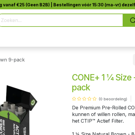
g vanaf €25 (Geen B2B) | Bestellingen vóór 15:30 (ma-vr) dezel
E+™
Puur Roken
Jack-Pod™
Accessoires
own 9-pack
CONE+ 1 ¼ Size -
pack
(0 beoordeling)
De Premium Pre-Rolled CON
kunnen of willen rollen, ma
het CTIP™ Actief Filter.
1 ¼ Size Natural Brown - 